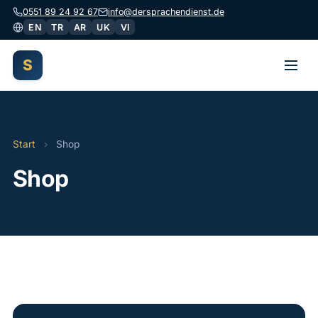
0551 89 24 92 67
info@dersprachendienst.de
EN
TR
AR
UK
VI
S
Start
Start
›
Shop
Dolmetschen
Shop
Übersetzungen
Begleitung
Gutachten
Über uns