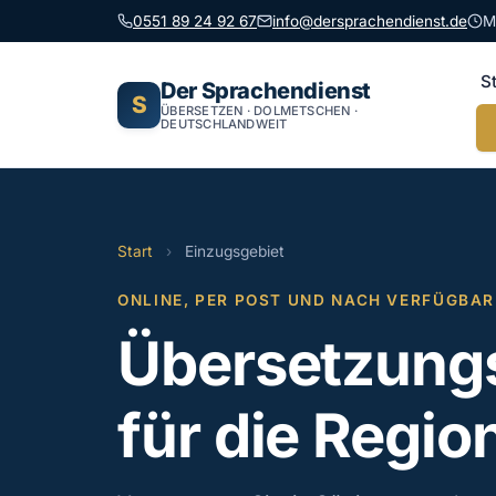
0551 89 24 92 67
info@dersprachendienst.de
M
S
Der Sprachendienst
S
ÜBERSETZEN · DOLMETSCHEN ·
DEUTSCHLANDWEIT
Start
›
Einzugsgebiet
ONLINE, PER POST UND NACH VERFÜGBAR
Übersetzungs
für die Regio