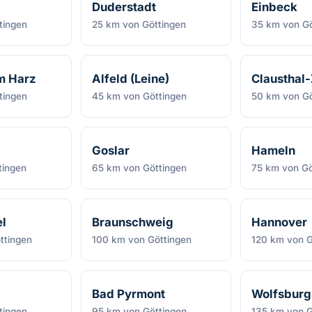
Duderstadt
Einbeck
tingen
25 km von Göttingen
35 km von Gö
m Harz
Alfeld (Leine)
Clausthal-
tingen
45 km von Göttingen
50 km von Gö
Goslar
Hameln
tingen
65 km von Göttingen
75 km von Gö
l
Braunschweig
Hannover
ttingen
100 km von Göttingen
120 km von G
Bad Pyrmont
Wolfsburg
tingen
95 km von Göttingen
135 km von G