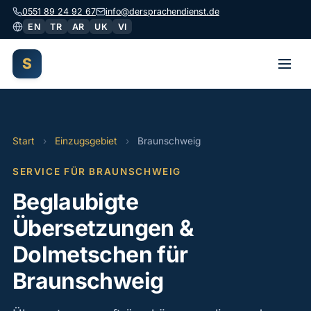
0551 89 24 92 67
info@dersprachendienst.de
EN
TR
AR
UK
VI
S
Start
›
Einzugsgebiet
›
Braunschweig
SERVICE FÜR BRAUNSCHWEIG
Beglaubigte
Übersetzungen &
Dolmetschen für
Braunschweig