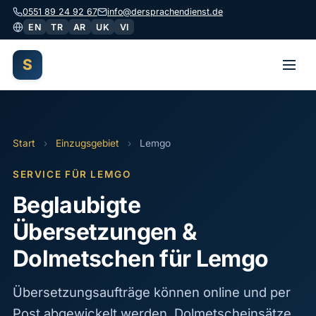
0551 89 24 92 67
info@dersprachendienst.de
EN
TR
AR
UK
VI
S
Start
›
Einzugsgebiet
›
Lemgo
SERVICE FÜR LEMGO
Beglaubigte
Übersetzungen &
Dolmetschen für Lemgo
Übersetzungsaufträge können online und per
Post abgewickelt werden. Dolmetscheinsätze