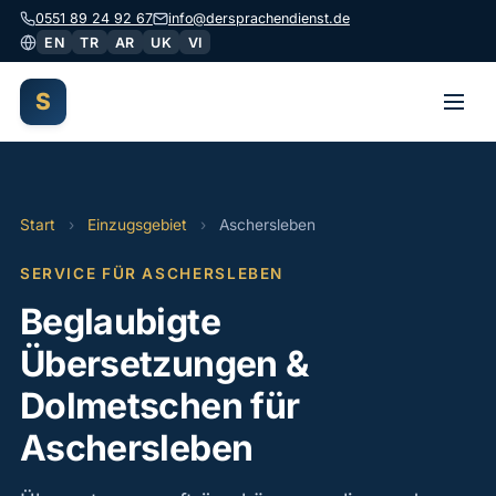
0551 89 24 92 67
info@dersprachendienst.de
EN
TR
AR
UK
VI
S
Start
›
Einzugsgebiet
›
Aschersleben
SERVICE FÜR ASCHERSLEBEN
Beglaubigte
Übersetzungen &
Dolmetschen für
Aschersleben