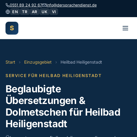
0551 89 24 92 67
info@dersprachendienst.de
EN
TR
AR
UK
VI
S
Start
›
Einzugsgebiet
›
Heilbad Heiligenstadt
SERVICE FÜR HEILBAD HEILIGENSTADT
Beglaubigte
Übersetzungen &
Dolmetschen für Heilbad
Heiligenstadt