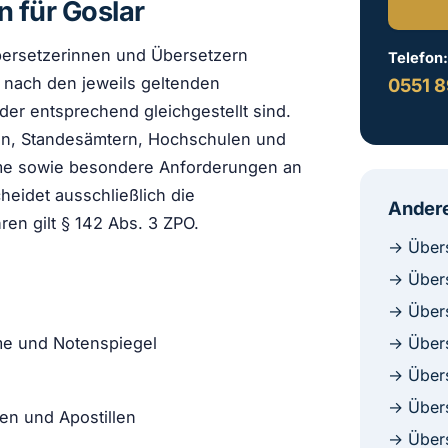
 für Goslar
ersetzerinnen und Übersetzern
Telefon
e nach den jeweils geltenden
0551 8
 oder entsprechend gleichgestellt sind.
ten, Standesämtern, Hochschulen und
hme sowie besondere Anforderungen an
cheidet ausschließlich die
Andere
ren gilt § 142 Abs. 3 ZPO.
→ Übers
→ Übers
→ Übers
→ Übers
me und Notenspiegel
→ Übers
→ Übers
den und Apostillen
→ Übers