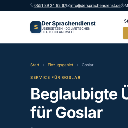
0551 89 24 92 67
info@dersprachendienst.de
M
S
Der Sprachendienst
S
ÜBERSETZEN · DOLMETSCHEN ·
DEUTSCHLANDWEIT
Start
›
Einzugsgebiet
›
Goslar
SERVICE FÜR GOSLAR
Beglaubigte 
für Goslar