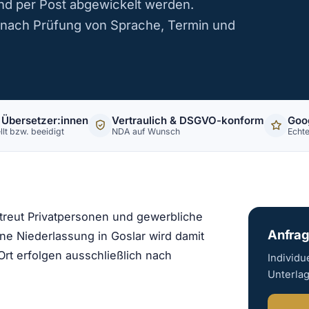
nd per Post abgewickelt werden.
r nach Prüfung von Sprache, Termin und
 Übersetzer:innen
Vertraulich & DSGVO-konform
Goo
llt bzw. beeidigt
NDA auf Wunsch
Echt
etreut Privatpersonen und gewerbliche
Anfrag
e Niederlassung in Goslar wird damit
Ort erfolgen ausschließlich nach
Individu
Unterla