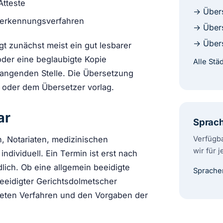
Atteste
→ Übers
nerkennungsverfahren
→ Übers
→ Übers
t zunächst meist ein gut lesbarer
oder eine beglaubigte Kopie
Alle St
pfangenden Stelle. Die Übersetzung
n oder dem Übersetzer vorlag.
ar
Sprac
Verfügba
, Notariaten, medizinischen
wir für 
dividuell. Ein Termin ist erst nach
lich. Ob eine allgemein beeidigte
Sprache
eeidigter Gerichtsdolmetscher
nkreten Verfahren und den Vorgaben der