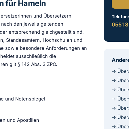
n für Hameln
ersetzerinnen und Übersetzern
Telefon
e nach den jeweils geltenden
0551 8
 oder entsprechend gleichgestellt sind.
ten, Standesämtern, Hochschulen und
hme sowie besondere Anforderungen an
cheidet ausschließlich die
Andere
ren gilt § 142 Abs. 3 ZPO.
→ Übers
→ Übers
→ Übers
→ Übers
me und Notenspiegel
→ Übers
→ Übers
den und Apostillen
→ Übers