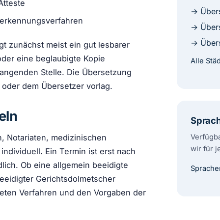
Atteste
→ Übers
nerkennungsverfahren
→ Übers
→ Übers
t zunächst meist ein gut lesbarer
oder eine beglaubigte Kopie
Alle St
pfangenden Stelle. Die Übersetzung
n oder dem Übersetzer vorlag.
eln
Sprac
Verfügba
, Notariaten, medizinischen
wir für 
dividuell. Ein Termin ist erst nach
lich. Ob eine allgemein beeidigte
Sprache
eeidigter Gerichtsdolmetscher
nkreten Verfahren und den Vorgaben der