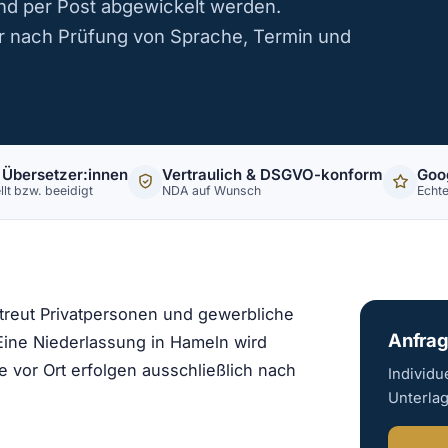
nd per Post abgewickelt werden.
r nach Prüfung von Sprache, Termin und
 Übersetzer:innen
Vertraulich & DSGVO-konform
Goo
llt bzw. beeidigt
NDA auf Wunsch
Echt
etreut Privatpersonen und gewerbliche
Anfrag
ne Niederlassung in Hameln wird
e vor Ort erfolgen ausschließlich nach
Individu
Unterla