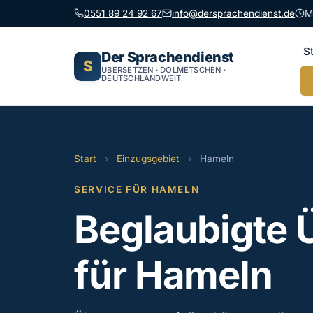
0551 89 24 92 67
info@dersprachendienst.de
M
S
Der Sprachendienst
S
ÜBERSETZEN · DOLMETSCHEN ·
DEUTSCHLANDWEIT
Start
›
Einzugsgebiet
›
Hameln
SERVICE FÜR HAMELN
Beglaubigte 
für Hameln