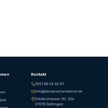
hmen
Kontakt
0551 89 24 92 67
info@dersprachendienst.de
hen
Diedershäuser Str. 20a
biet
37079 Göttingen
ragen