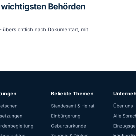
e wichtigsten Behörden
— übersichtlich nach Dokumentart, mit
stungen
Beliebte Themen
Unterne
etschen
Standesamt & Heirat
Über uns
setzungen
Einbürgerung
Alle Sprac
rdenbegleitung
Geburtsurkunde
Einzugsge
chgutachten
Zeugnis & Diplom
Häufige F