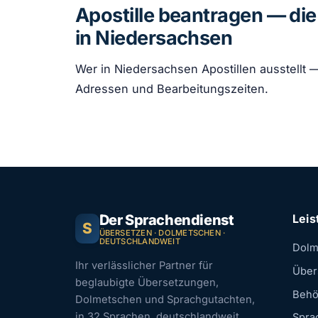
Apostille beantragen — di
in Niedersachsen
Wer in Niedersachsen Apostillen ausstellt 
Adressen und Bearbeitungszeiten.
Der Sprachendienst
Lei
S
ÜBERSETZEN · DOLMETSCHEN ·
DEUTSCHLANDWEIT
Dolm
Ihr verlässlicher Partner für
Über
beglaubigte Übersetzungen,
Behö
Dolmetschen und Sprachgutachten,
in 32 Sprachen, deutschlandweit.
Spra