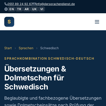
0551 89 24 92 67
info@dersprachendienst.de
EN
TR
AR
UK
VI
S
Start
Start
›
Sprachen
›
Schwedisch
Dolmetschen
SPRACHKOMBINATION SCHWEDISCH-DEUTSCH
Übersetzungen
Übersetzungen &
Begleitung
Dolmetschen für
Schwedisch
Gutachten
Über uns
Beglaubigte und fachbezogene Übersetzungen
sowie Dolmetscheinsätze nach Prüfung der