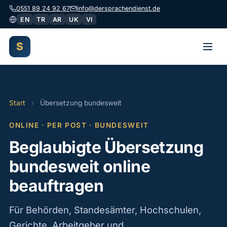
0551 89 24 92 67
info@dersprachendienst.de
EN
TR
AR
UK
VI
S
Start
Start
›
Übersetzung bundesweit
Dolmetschen
ONLINE · PER POST · BUNDESWEIT
Übersetzungen
Beglaubigte Übersetzung
Begleitung
bundesweit online
beauftragen
Gutachten
Über uns
Für Behörden, Standesämter, Hochschulen,
Gerichte, Arbeitgeber und