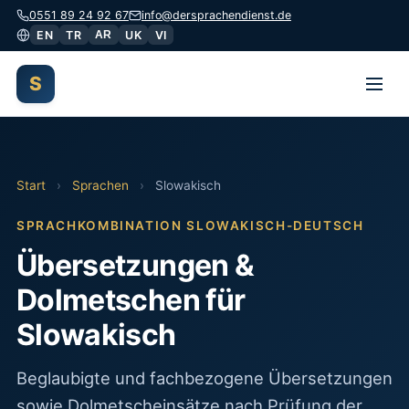
0551 89 24 92 67
info@dersprachendienst.de
EN
TR
AR
UK
VI
S
Start
›
Sprachen
›
Slowakisch
SPRACHKOMBINATION SLOWAKISCH-DEUTSCH
Übersetzungen &
Dolmetschen für
Slowakisch
Beglaubigte und fachbezogene Übersetzungen
sowie Dolmetscheinsätze nach Prüfung der