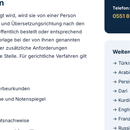
n
Telefon
t wird, wird sie von einer Person
0551 8
he und Übersetzungsrichtung nach den
öffentlich bestellt oder entsprechend
 Vorlage bei der von Ihnen genannten
er zusätzliche Anforderungen
Weiter
Stelle. Für gerichtliche Verfahren gilt
→ Türki
→ Arab
→ Persi
terbeurkunden
→ Dari
me und Notenspiegel
→ Kurdi
→ Engli
e
→ Franz
ätsnachweise
→ Russi