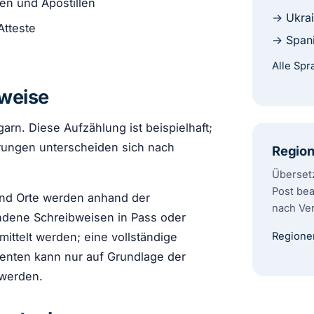
den und Apostillen
→ Ukrai
Atteste
→ Span
Alle Sp
weise
arn. Diese Aufzählung ist beispielhaft;
ungen unterscheiden sich nach
Regio
Überset
Post bea
und Orte werden anhand der
nach Ver
dene Schreibweisen in Pass oder
Regione
rmittelt werden; eine vollständige
enten kann nur auf Grundlage der
 werden.