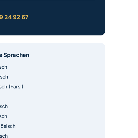
:
9 24 92 67
e Sprachen
sch
isch
sch (Farsi)
sch
sch
ösisch
sch