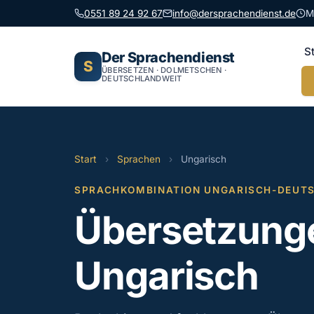
0551 89 24 92 67
info@dersprachendienst.de
M
S
Der Sprachendienst
S
ÜBERSETZEN · DOLMETSCHEN ·
DEUTSCHLANDWEIT
Start
›
Sprachen
›
Ungarisch
SPRACHKOMBINATION UNGARISCH-DEUT
Übersetzunge
Ungarisch