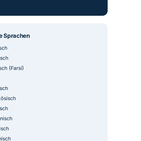
e Sprachen
sch
isch
sch (Farsi)
sch
ösisch
sch
nisch
isch
nisch