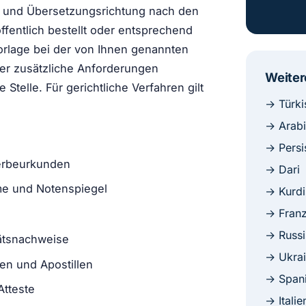
he und Übersetzungsrichtung nach den
öffentlich bestellt oder entsprechend
 Vorlage bei der von Ihnen genannten
er zusätzliche Anforderungen
Weiter
Stelle. Für gerichtliche Verfahren gilt
→ Türki
→ Arab
→ Persi
terbeurkunden
→ Dari
me und Notenspiegel
→ Kurdi
→ Franz
e
→ Russi
ätsnachweise
→ Ukrai
den und Apostillen
→ Span
Atteste
→ Italie