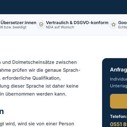
 Übersetzer:innen
Vertraulich & DSGVO-konform
Goo
llt bzw. beeidigt
NDA auf Wunsch
Echt
n und Dolmetscheinsätze zwischen
Anfrag
ahme prüfen wir die genaue Sprach-
erforderliche Qualifikation,
Individu
lung dieser Sprache ist daher keine
Unterla
rmin übernommen werden kann.
n
Telefon
t wird, wird sie von einer Person
0551 8