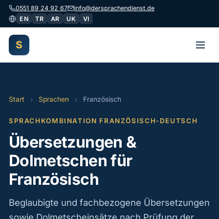
0551 89 24 92 67
info@dersprachendienst.de
EN
TR
AR
UK
VI
S
Start
›
Sprachen
›
Französisch
SPRACHKOMBINATION FRANZÖSISCH-DEUTSCH
Übersetzungen &
Dolmetschen für
Französisch
Beglaubigte und fachbezogene Übersetzungen
sowie Dolmetscheinsätze nach Prüfung der