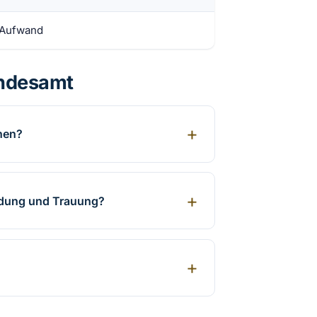
 Aufwand
andesamt
chen?
ldung und Trauung?