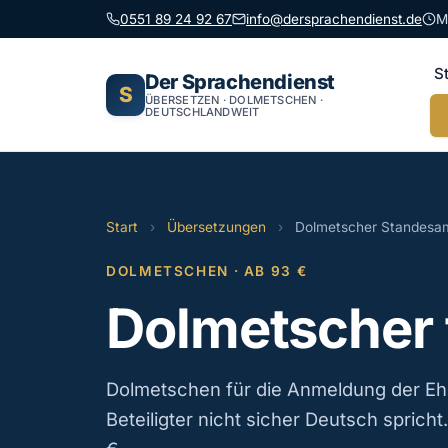
0551 89 24 92 67
info@dersprachendienst.de
M
S
Der Sprachendienst
S
ÜBERSETZEN · DOLMETSCHEN ·
DEUTSCHLANDWEIT
Start
›
Übersetzungen
›
Dolmetscher Standesa
DOLMETSCHEN · AB 93 €
Dolmetscher 
Dolmetschen für die Anmeldung der Eh
Beteiligter nicht sicher Deutsch spricht.