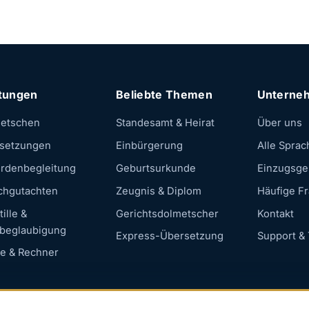
stungen
Beliebte Themen
Unterne
etschen
Standesamt & Heirat
Über uns
setzungen
Einbürgerung
Alle Sprac
rdenbegleitung
Geburtsurkunde
Einzugsge
chgutachten
Zeugnis & Diplom
Häufige F
ille &
Gerichtsdolmetscher
Kontakt
beglaubigung
Express-Übersetzung
Support & 
se & Rechner