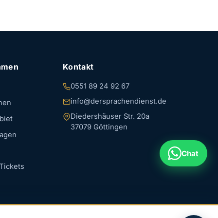
hmen
Kontakt
0551 89 24 92 67
info@dersprachendienst.de
hen
Diedershäuser Str. 20a
biet
37079 Göttingen
ragen
Chat
Tickets