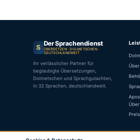
Der Sprachendienst
Lei
S
ÜBERSETZEN · DOLMETSCHEN ·
DEUTSCHLANDWEIT
Dolm
Ihr verlässlicher Partner für
Über
beglaubigte Übersetzungen,
Behö
Dolmetschen und Sprachgutachten,
in 32 Sprachen, deutschlandweit.
Spra
Apost
Über
Prei