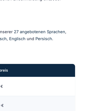
unserer
27 angebotenen Sprachen
,
isch
,
Englisch
und
Persisch
.
preis
 €
0 €