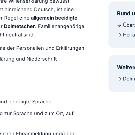
ihre Willenserklärung bewusst
ht hinreichend Deutsch, ist eine
Rund 
er Regel eine
allgemein beeidigte
→ Über
er Dolmetscher
. Familienangehörige
t neutral sind.
→ Heira
me der Personalien und Erklärungen
lärung und Niederschrift
Weiter
→ Dolme
und benötigte Sprache.
d zur Sprache und zum Ort, auf
etschen Eheanmeldung und/oder