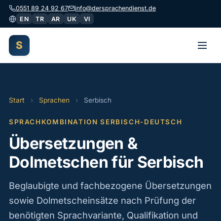
0551 89 24 92 67
info@dersprachendienst.de
EN
TR
AR
UK
VI
S
Start
Start
›
Sprachen
›
Serbisch
Dolmetschen
SPRACHKOMBINATION SERBISCH-DEUTSCH
Übersetzungen
Übersetzungen &
Begleitung
Dolmetschen für Serbisch
Gutachten
Beglaubigte und fachbezogene Übersetzungen
sowie Dolmetscheinsätze nach Prüfung der
Über uns
benötigten Sprachvariante, Qualifikation und